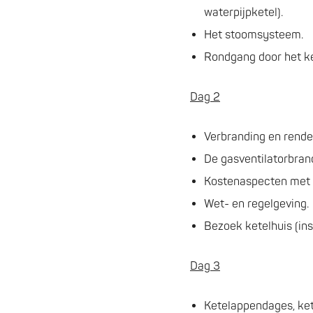
waterpijpketel).
Het stoomsysteem.
Rondgang door het ke
Dag 2
Verbranding en rend
De gasventilatorbran
Kostenaspecten met 
Wet- en regelgeving.
Bezoek ketelhuis (in
Dag 3
Ketelappendages, ket